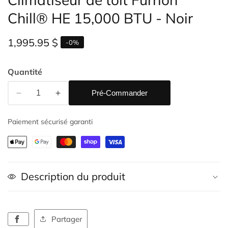
e
upports
Chill® HE 15,000 BTU - Noir
ultimédias
Prix
1,995.95 $
-
0
%
habituel
Quantité
Pré-Commander
Réduire
Augmenter
la
la
Paiement sécurisé garanti
quantité
quantité
de
de
Climatiseur
Climatiseur
de
de
toit
toit
Description du produit
Furrion
Furrion
Chill®
Chill®
HE
HE
15,000
15,000
Partager
BTU
BTU