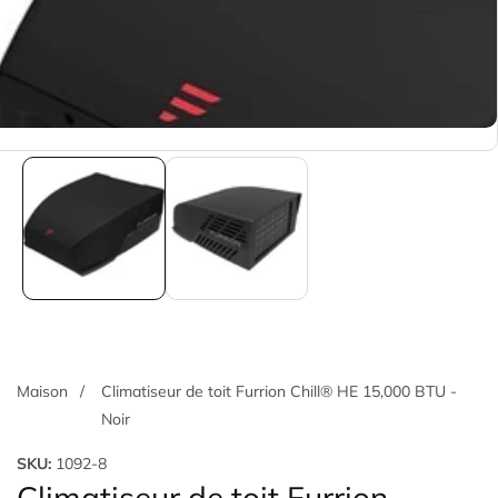
Maison
Climatiseur de toit Furrion Chill® HE 15,000 BTU -
Noir
SKU:
1092-8
alerie
Climatiseur de toit Furrion