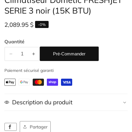
SERIE 3 noir (15K BTU)
Prix
2,089.95 $
-
0
%
habituel
Quantité
Pré-Commander
Réduire
Augmenter
la
la
alerie
Paiement sécurisé garanti
quantité
quantité
e
de
de
upports
Climatiseur
Climatiseur
ultimédias
Dometic
Dometic
FRESHJET
FRESHJET
Description du produit
SERIE
SERIE
3
3
noir
noir
(15K
(15K
Partager
BTU)
BTU)