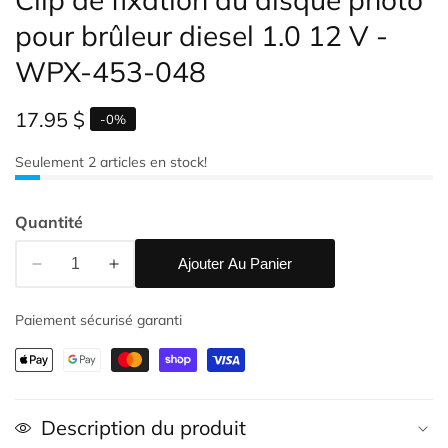
pour brûleur diesel 1.0 12 V -
WPX-453-048
Prix
17.95 $
-
0
%
habituel
Seulement
2
articles en stock!
Quantité
alerie
e
Ajouter Au Panier
upports
Réduire
Augmenter
la
la
ultimédias
Paiement sécurisé garanti
quantité
quantité
de
de
Clip
Clip
de
de
fixation
fixation
Description du produit
du
du