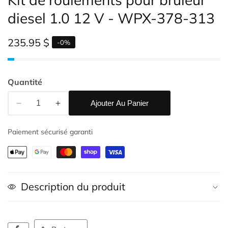
diesel 1.0 12 V - WPX-378-313
Prix
235.95 $
-
0
%
habituel
Quantité
Ajouter Au Panier
Réduire
Augmenter
alerie
la
la
e
Paiement sécurisé garanti
quantité
quantité
upports
de
de
ultimédias
Kit
Kit
de
de
roulements
roulements
Description du produit
pour
pour
brûleur
brûleur
diesel
diesel
1.0
1.0