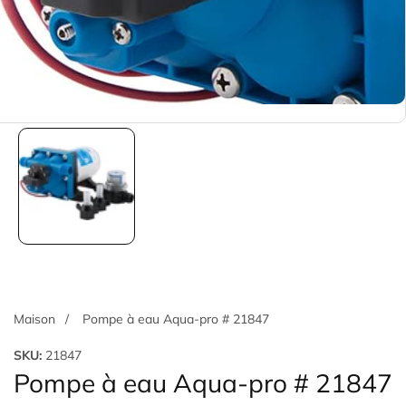
alerie
Maison
Pompe à eau Aqua-pro # 21847
e
upports
SKU:
21847
ultimédias
Pompe à eau Aqua-pro # 21847