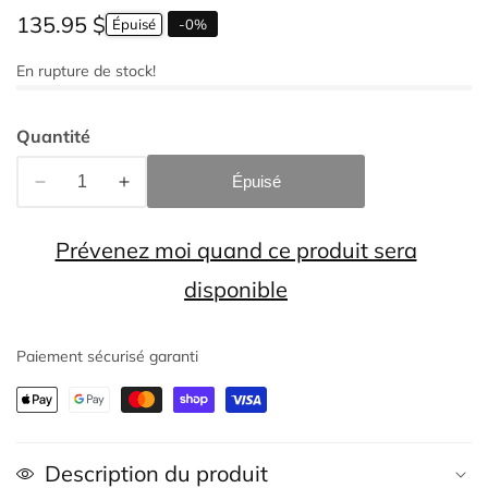
Prix
135.95 $
Épuisé
-
0
%
habituel
En rupture de stock!
Quantité
Épuisé
Réduire
Augmenter
la
la
quantité
quantité
Prévenez moi quand ce produit sera
de
de
disponible
Pompe
Pompe
à
à
eau
eau
Paiement sécurisé garanti
Aqua-
Aqua-
pro
pro
#
#
21847
21847
Description du produit