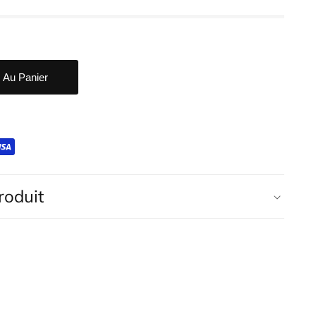
r Au Panier
roduit