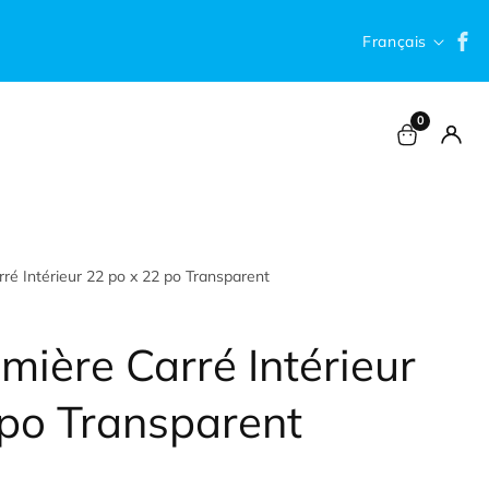
F
Langue
Français
0
0 article
Conne
ré Intérieur 22 po x 22 po Transparent
mière Carré Intérieur
 po Transparent