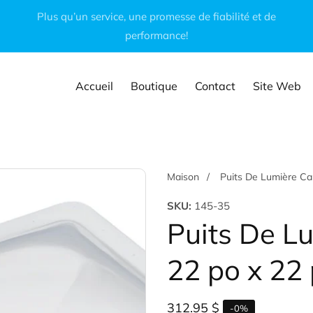
Plus qu’un service, une promesse de fiabilité et de
performance!
Accueil
Boutique
Contact
Site Web
Maison
Puits De Lumière Car
SKU:
145-35
Puits De Lu
22 po x 22
Prix
312.95 $
-
0
%