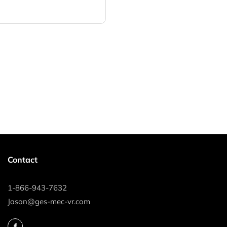
Contact
1-866-943-7632
Jason@ges-mec-vr.com
Facebook