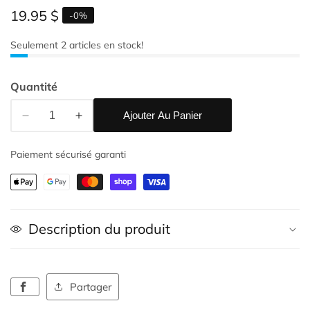
Prix
19.95 $
-
0
%
habituel
Seulement
2
articles en stock!
alerie
Quantité
e
upports
Ajouter Au Panier
Réduire
Augmenter
ultimédias
la
la
Paiement sécurisé garanti
quantité
quantité
de
de
Retenue
Retenue
de
de
Porte
Porte
Description du produit
90°
90°
Blanc
Blanc
Partager