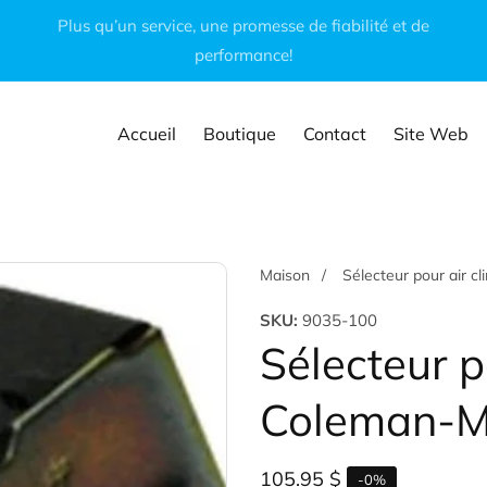
Plus qu’un service, une promesse de fiabilité et de
performance!
Accueil
Boutique
Contact
Site Web
Maison
Sélecteur pour air 
SKU:
9035-100
Sélecteur p
Coleman-
Prix
105.95 $
-
0
%