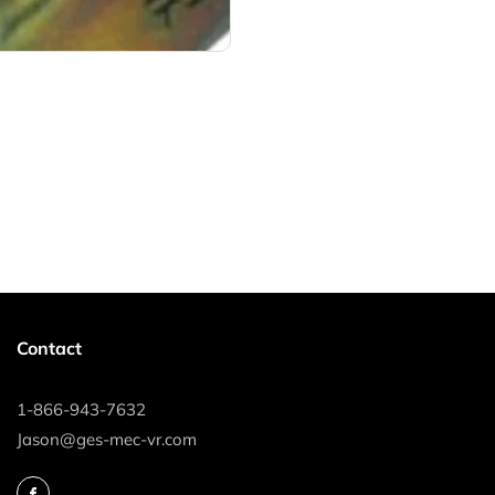
Contact
1-866-943-7632
Jason@ges-mec-vr.com
Facebook