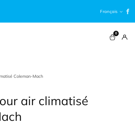
F
Langue
Français
0
0 article
Conne
climatisé Coleman-Mach
our air climatisé
Mach