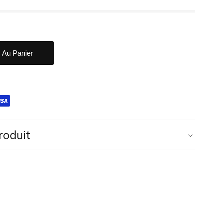
r Au Panier
roduit