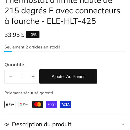
215 degrés F avec connecteurs
à fourche - ELE-HLT-425
Prix
33.95 $
-
0
%
habituel
Seulement
2
articles en stock!
Quantité
alerie
e
Ajouter Au Panier
upports
Réduire
Augmenter
la
la
ultimédias
Paiement sécurisé garanti
quantité
quantité
de
de
Thermostat
Thermostat
à
à
limite
limite
Description du produit
haute
haute