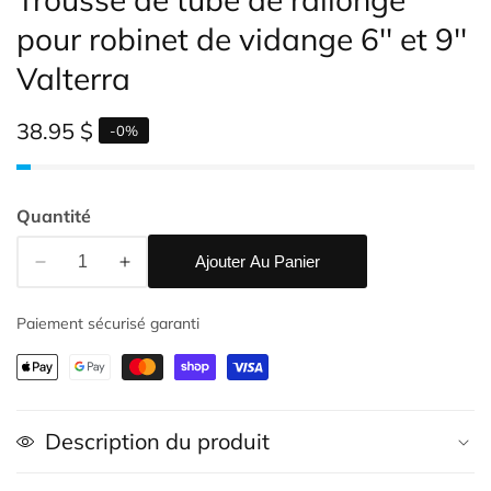
pour robinet de vidange 6'' et 9''
Valterra
Prix
38.95 $
-
0
%
habituel
Quantité
Ajouter Au Panier
Réduire
Augmenter
la
la
Paiement sécurisé garanti
quantité
quantité
de
de
Trousse
Trousse
de
de
tube
tube
Description du produit
de
de
rallonge
rallonge